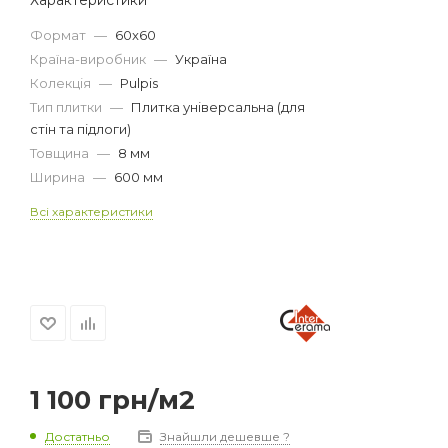
Формат
—
60x60
Країна-виробник
—
Україна
Колекція
—
Pulpis
Тип плитки
—
Плитка універсальна (для
стін та підлоги)
Товщина
—
8 мм
Ширина
—
600 мм
Всі характеристики
1 100
грн
/м2
Достатньо
Знайшли дешевше ?