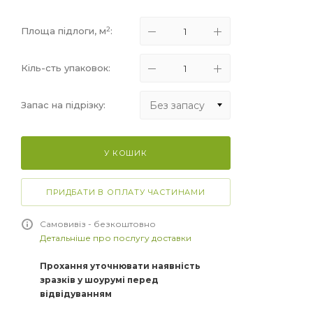
2
Площа підлоги, м
:
Кіль-сть упаковок:
Без запасу
Запас на підрізку:
Без запасу
У КОШИК
+5%
+10%
ПРИДБАТИ В ОПЛАТУ ЧАСТИНАМИ
+15%
Самовивіз - безкоштовно
Детальніше про послугу доставки
Прохання уточнювати наявність
зразків у шоурумі перед
відвідуванням