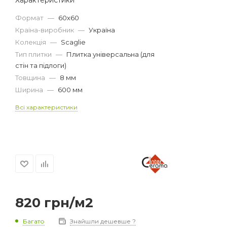
Формат
—
60х60
Країна-виробник
—
Україна
Колекція
—
Scaglie
Тип плитки
—
Плитка універсальна (для
стін та підлоги)
Товщина
—
8 мм
Ширина
—
600 мм
Всі характеристики
820
грн
/м2
Багато
Знайшли дешевше ?