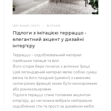
ІДЕЇ ВАШОЇ ОСЕЛІ
—
30.07.2025
Підлоги з імітацією терраццо -
елегантний акцент у дизайні
інтер'єру
Терраццо – оздоблювальний матеріал
італійських палаців та вілл.
Його історія бере початок з античної Греції.
Цей легендарний матеріал являє собою суміш
вапна та його похідних (цемент) з камінням,
склом різних фракцій, може бути монохромним
або різнокольоровим.
Підлога тераццо стане головним акцентом
інтер'єру, до неї можна вибрати нейтральне
оздоблення стін та прості за дизайном меблі.