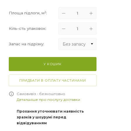
2
Площа підлоги, м
:
Кіль-сть упаковок:
Без запасу
Запас на підрізку:
Без запасу
У КОШИК
+5%
+10%
ПРИДБАТИ В ОПЛАТУ ЧАСТИНАМИ
+15%
Самовивіз - безкоштовно
Детальніше про послугу доставки
Прохання уточнювати наявність
зразків у шоурумі перед
відвідуванням