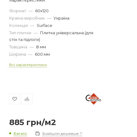
Формат
—
60х120
Країна-виробник
—
Україна
Колекція
—
Surface
Тип плитки
—
Плитка універсальна (для
стін та підлоги)
Товщина
—
8 мм
Ширина
—
600 мм
Всі характеристики
885
грн
/м2
Багато
Знайшли дешевше ?