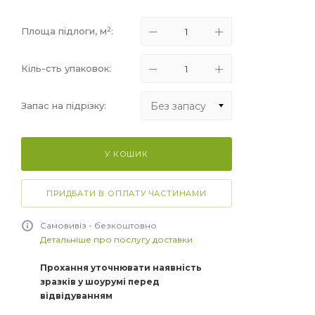
2
Площа підлоги, м
:
Кіль-сть упаковок:
Без запасу
Запас на підрізку:
Без запасу
У КОШИК
+5%
+10%
ПРИДБАТИ В ОПЛАТУ ЧАСТИНАМИ
+15%
Самовивіз - безкоштовно
Детальніше про послугу доставки
Прохання уточнювати наявність
зразків у шоурумі перед
відвідуванням