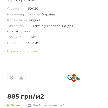
Формат
—
60х120
Країна-виробник
—
Україна
Колекція
—
Virginia
Тип плитки
—
Плитка універсальна (для
стін та підлоги)
Товщина
—
8 мм
Ширина
—
600 мм
Всі характеристики
885
грн
/м2
Багато
Знайшли дешевше ?