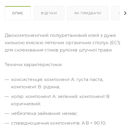
ОПИС
ВІДГУКИ
ЯК ПРИДБАТИ
ОПЛА
Двокомпонентний поліуретановий клей з дуже
низькою емісією летючих органічних сполук (ЕС1)
для склеювання стиків рулонів штучної трави.
Технічні характеристики:
консистенція: компонент A: густа паста,
компонент B: рідина;
колір: компонент А: зелений; компонент В:
коричневий;
небезпека займання: немає;
співвідношення компонентів: А:В = 90:10;