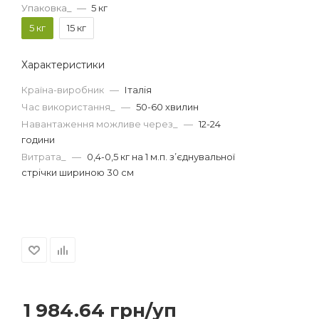
Упаковка_
—
5 кг
5 кг
15 кг
Характеристики
Країна-виробник
—
Італія
Час використання_
—
50-60 хвилин
Навантаження можливе через_
—
12-24
години
Витрата_
—
0,4-0,5 кг на 1 м.п. з’єднувальної
стрічки шириною 30 см
1 984.64
грн
/уп