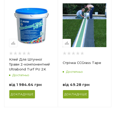
Країна-виробник
Китай
Товщина
0,1 мм
иве
Ширина
300 мм
Довжина рулона
300 м/ 500 м
Клей Для Штучної
чки
Стрічка CCGrass Tape
Трави 2-компонентний
Ultrabond Turf PU 2K
Достатньо
Достатньо
від
49.28 грн
від
1 984.64 грн
ДОКЛАДНІШЕ
ДОКЛАДНІШЕ