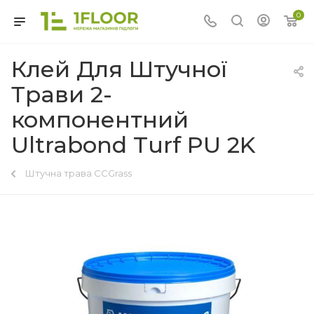
0
Клей Для Штучної
Трави 2-
компонентний
Ultrabond Turf PU 2K
Штучна трава CCGrass