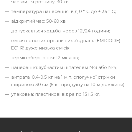
час життя розчину: 30 хв.;
температура нанесення: від 0 ° C до + 35 ° C;
відкритий час: 50-60 хв.;
допускається ходьба: через 12!/24 години;
емісія летючих органічних з'єднань (EMICODE):
EC1 R! дуже низька емісія;
термін зберігання: 12 місяців;
нанесення: зубчастим шпателем №3 або №4;
витрата: 0,4-0,5 кг на 1 м.п. сполучної стрічки
шириною 30 см (5 кг продукту на 10 м довжини);
упаковка: пластикові відра по 15 і 5 кг.