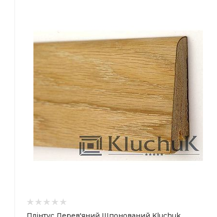
Країна-виробник
Україна
Товщина
18 мм
Ширина
60 мм
Довжина
2400 мм
Плінтус Дерев'яний Шпонований Kluchuk