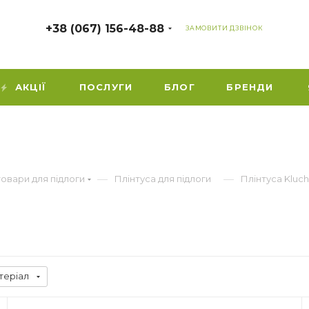
+38 (067) 156-48-88
ЗАМОВИТИ ДЗВІНОК
АКЦІЇ
ПОСЛУГИ
БЛОГ
БРЕНДИ
—
—
товари для підлоги
Плінтуса для підлоги
Плінтуса Kluc
теріал