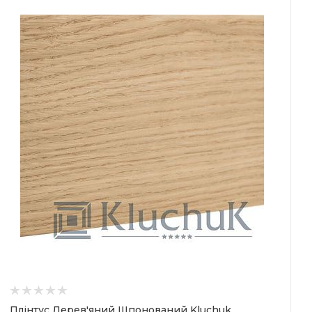
Плінтус Дерев'яний Шпонований Kluchuk