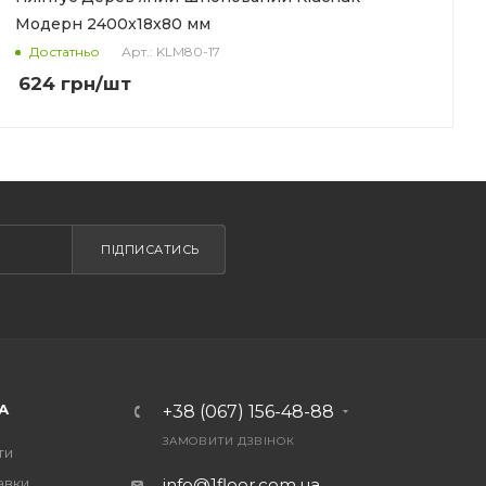
Модерн 2400x18x80 мм
Арт.: KLM80-17
Достатньо
624
грн
/шт
ПІДПИСАТИСЬ
А
+38 (067) 156-48-88
ЗАМОВИТИ ДЗВІНОК
ти
авки
info@1floor.com.ua