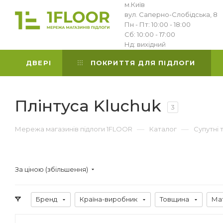
м.Київ
вул. Саперно-Слобідська, 8
Пн - Пт: 10:00 - 18:00
Сб: 10:00 - 17:00
Нд: вихідний
ДВЕРІ
ПОКРИТТЯ ДЛЯ ПІДЛОГИ
Плінтуса Kluchuk
3
—
—
Мережа магазинів підлоги 1FLOOR
Каталог
Супутні 
За ціною (збільшення)
Бренд
Країна-виробник
Товщина
Ма