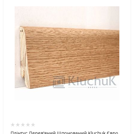
Країна-виробник
Україна
Товщина
18 мм
Ширина
80 мм
Довжина
2400 мм
Плінтус Дерев'яний Шпонований Kluchuk Євро