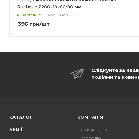
Rustique 2200x19x60/80 мм
Арт.: KLR60-01
Достатньо
396
грн
/шт
Слідкуйте за наш
подіями та новин
КАТАЛОГ
КОМПАНІЯ
АКЦІЇ
Про компанію
Портфоліо