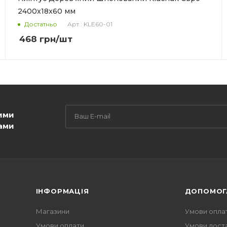
2400x18x60 мм
Арт.: KLE60-01
Достатньо
468
грн
/шт
ими
ами
ІНФОРМАЦІЯ
ДОПОМОГ
Магазини
Умови опла
Умови оплати
Умови дост