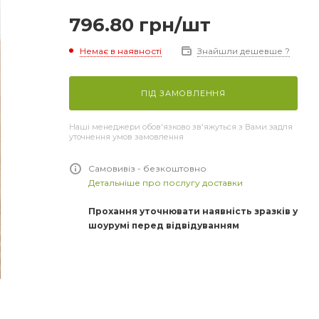
796.80
грн
/шт
Немає в наявності
Знайшли дешевше ?
ПІД ЗАМОВЛЕННЯ
Наші менеджери обов'язково зв'яжуться з Вами задля
уточнення умов замовлення
Самовивіз - безкоштовно
Детальніше про послугу доставки
Прохання уточнювати наявність зразків у
шоурумі перед відвідуванням