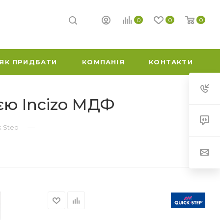
0
0
0
ЯК ПРИДБАТИ
КОМПАНІЯ
КОНТАКТИ
ією Incizo МДФ
—
k Step