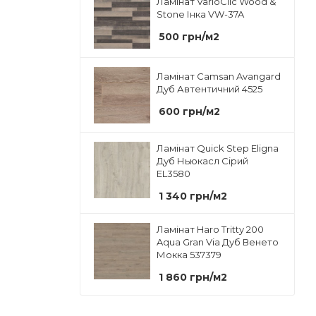
Ламінат VarioClic Wood &
Stone Інка VW-37A
500
грн
/м2
Ламінат Camsan Avangard
Дуб Автентичний 4525
600
грн
/м2
Ламінат Quick Step Eligna
Дуб Ньюкасл Сірий
EL3580
1 340
грн
/м2
Ламінат Haro Tritty 200
Aqua Gran Via Дуб Венето
Мокка 537379
1 860
грн
/м2