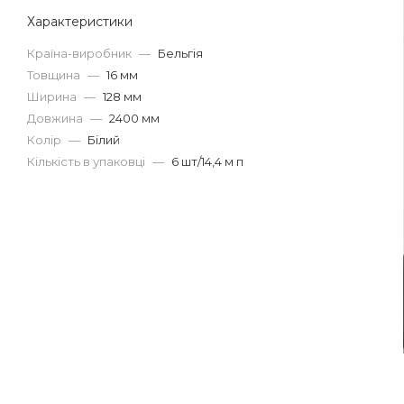
Характеристики
Країна-виробник
—
Бельгія
Товщина
—
16 мм
Ширина
—
128 мм
Довжина
—
2400 мм
Колір
—
Білий
Кількість в упаковці
—
6 шт/14,4 м п