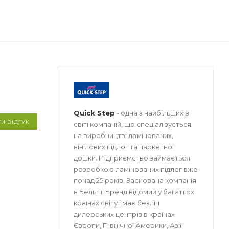
Quick Step
- одна з найбільших в
И ВІДГУК
світі компаній, що спеціалізується
на виробництві ламінованих,
вінілових підлог та паркетної
дошки. Підприємство займається
розробкою ламінованих підлог вже
понад 25 років. Заснована компанія
в Бельгії. Бренд відомий у багатьох
країнах світу і має безліч
дилерських центрів в країнах
Європи, Північної Америки, Азії.