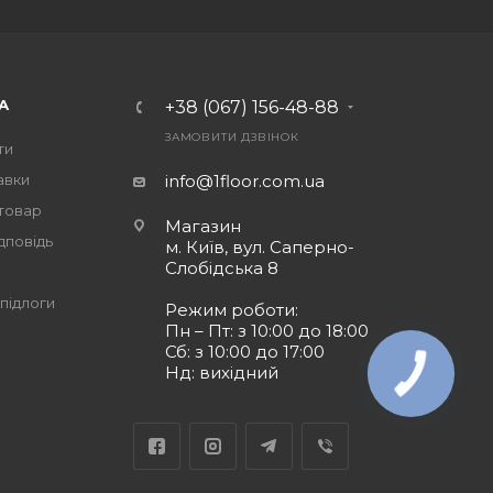
А
+38 (067) 156-48-88
ЗАМОВИТИ ДЗВІНОК
ти
авки
info@1floor.com.ua
 товар
Магазин
дповідь
м. Київ, вул. Саперно-
Слобідська 8
підлоги
Режим роботи:
Пн – Пт: з 10:00 до 18:00
Сб: з 10:00 до 17:00
Нд: вихідний