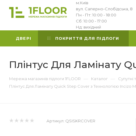
м.Київ
вул. Саперно-Слобідська, 8
Пн - Пт: 10:00 - 18:00
Сб: 10:00 - 17:00
Нд: вихідний
ДВЕРІ
ПОКРИТТЯ ДЛЯ ПІДЛОГИ
Плінтус Для Ламінату Qu
—
—
Мережа магазинів підлоги 1FLOOR
Каталог
Супутні 
Плінтус Для Ламінату Quick Step Cover з Технологією Incizo
Артикул:
QSISKRCOVER