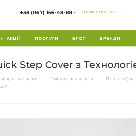
+38 (067) 156-48-88
ЗАМОВИТИ ДЗВІНОК
АКЦІЇ
ПОСЛУГИ
БЛОГ
БРЕНДИ
ick Step Cover з Технолог
—
—
товари для підлоги
Плінтуса для підлоги
Плінтуса Quic
 МДФ