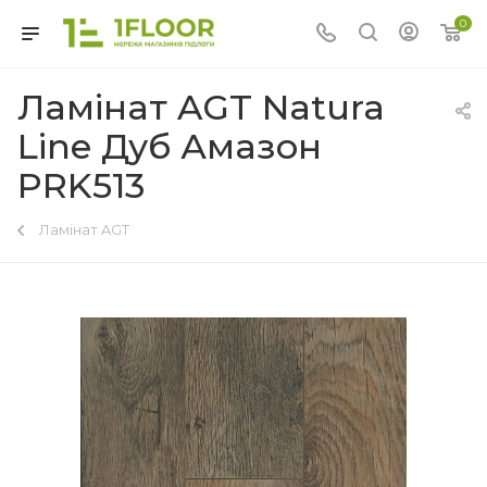
0
Ламінат AGT Natura
Line Дуб Амазон
PRK513
Ламінат AGT