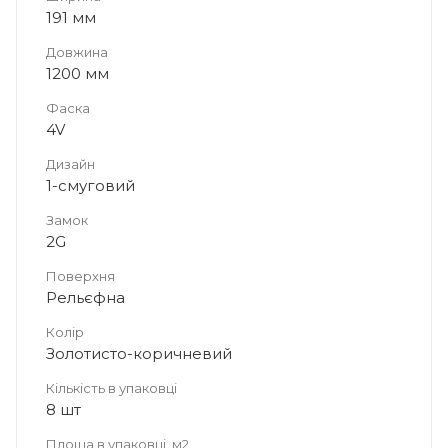
191 мм
Довжина
1200 мм
Фаска
4V
Дизайн
1-смуговий
Замок
2G
Поверхня
Рельєфна
Колір
Золотисто-коричневий
Кількість в упаковці
8 шт
Площа в упаковці, м2