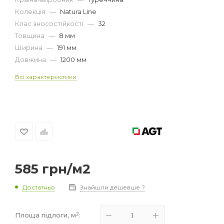
Колекція
—
Natura Line
Клас зносостійкості
—
32
Товщина
—
8 мм
Ширина
—
191 мм
Довжина
—
1200 мм
Всі характеристики
585
грн
/м2
Достатньо
Знайшли дешевше ?
2
Площа підлоги, м
: