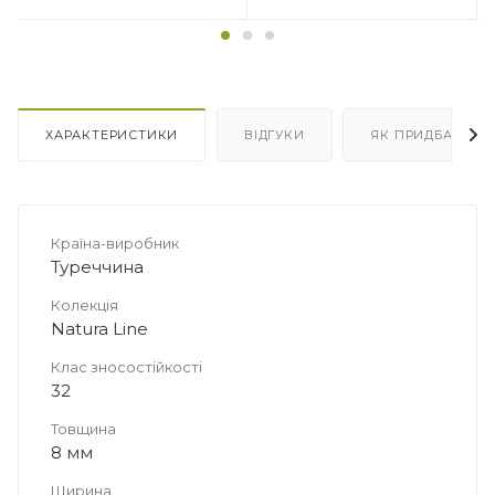
Кількість в упаковці
Кількість в упаковці
10 плит
15 плит
Площа в упаковці, м2
Площа в упаковці, м2
4.661
6.9915
ХАРАКТЕРИСТИКИ
ВІДГУКИ
ЯК ПРИДБАТИ
Країна-виробник
Туреччина
Колекція
Natura Line
Клас зносостійкості
32
Товщина
8 мм
Ширина