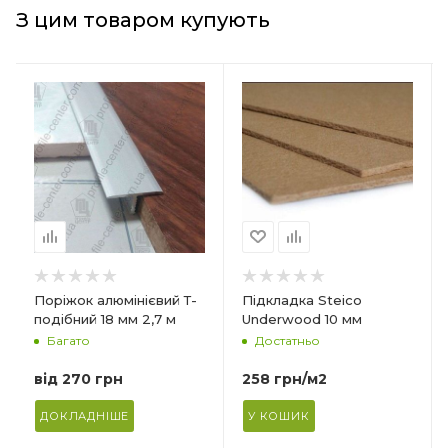
З цим товаром купують
Країна-виробник
Країна-виробник
Польща
Польща
Товщина
Товщина
10 мм
7 мм
Ширина
Ширина
590 мм
590 мм
Довжина
Довжина
790 мм
790 мм
Матеріал
Матеріал
Поріжок алюмінієвий Т-
Підкладка Steico
Деревне волокно
Деревне волокно
подібний 18 мм 2,7 м
Underwood 10 мм
Багато
Достатньо
Форма упаковки
Форма упаковки
Плита
Плита
від
270 грн
258
грн
/м2
Призначення
Призначення
Під ламінат/паркетну
Під ламінат/паркетну
ДОКЛАДНІШЕ
У КОШИК
дошку
дошку