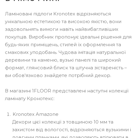
Ламіновані підлоги Kronotex відрізняються
унікальною естетикою та високою якістю, вони
задовольнять вимоги навіть найвибагливіших
покупців. Виробник пропонує ідеальні рішення для
будь-яких приміщень, стилей їх оформлення та
смакових уподобань. Чудова імітація натуральної
деревини та каменю, вузькі панелі та широкий
формат, глянсовий блиск та штучна зістареність –
ви обов'язково знайдете потрібний декор.
В магазині 1FLOOR представлені наступні колекції
ламінату Кронотекс:
Kronotex Amazone
Декори цієї колекції з товщиною 10 мм та
захистом від вологості, відрізняються вузькими і
довгими планками, які дозволяють втілювати в