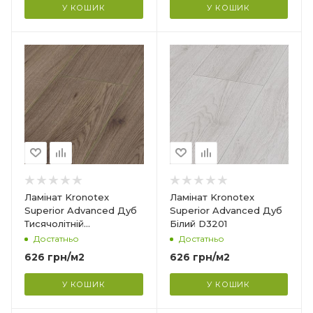
У КОШИК
У КОШИК
Гарантія
?
25 років
Країна-виробник
Німеччина
Колекція
Superior Advanced
Клас зносостійкості
32
Товщина
8 мм
Ширина
Ламінат Kronotex
Ламінат Kronotex
193 мм
Superior Advanced Дуб
Superior Advanced Дуб
Тисячолітній
Білий D3201
Довжина
Коричневий D3531
Достатньо
Достатньо
1380 мм
626
грн
/м2
626
грн
/м2
Фаска
4V
У КОШИК
У КОШИК
Гарантія
?