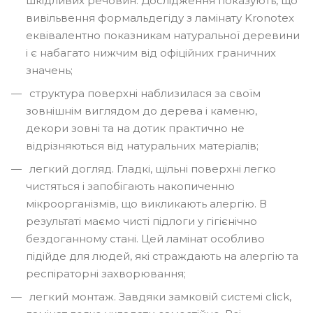
шкідливих речовин. Дослідження показують, що
вивільвення формальдегіду з ламінату Kronotex
еквівалентно показникам натуральної деревини
і є набагато нижчим від офіційних граничних
значень;
структура поверхні наблизилася за своїм
зовнішнім виглядом до дерева і каменю,
декори зовні та на дотик практично не
відрізняються від натуральних матеріалів;
легкий догляд. Гладкі, щільні поверхні легко
чистяться і запобігають накопиченню
мікроорганізмів, що викликають алергію. В
результаті маємо чисті підлоги у гігієнічно
бездоганному стані. Цей ламінат особливо
підійде для людей, які страждають на алергію та
респіраторні захворювання;
легкий монтаж. Завдяки замковій системі click,