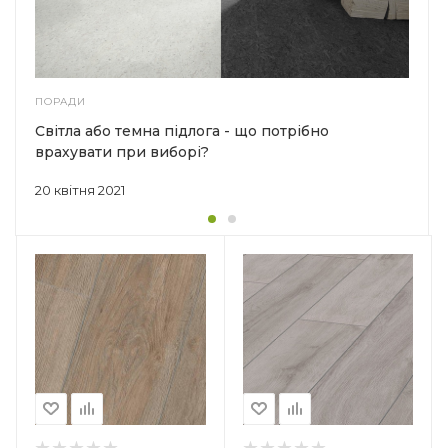
ПОРАДИ
Світла або темна підлога - що потрібно
врахувати при виборі?
20 квітня 2021
Країна-виробник
Німеччина
Колекція
Superior Advanced
Клас зносостійкості
32
Товщина
8 мм