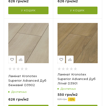
626
грн
/м2
626
грн
/м2
Фаска
4V
У КОШИК
У КОШИК
Гарантія
?
25 років
Країна-виробник
Німеччина
Колекція
Superior Advanced
Клас зносостійкості
32
Товщина
8 мм
Ширина
Ламінат Kronotex
Ламінат Kronotex
193 мм
Superior Advanced Дуб
Superior Advanced Дуб
Літній D3901
Бежевий D3902
Довжина
Достатньо
1380 мм
Достатньо
550
грн
/м2
Фаска
626
грн
/м2
626
грн
-
12
%
4V