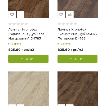
Клас зносостійкості
32
Товщина
8 мм
Ширина
Ламінат Kronotex
Ламінат Kronotex
244 мм
Exquisit Plus Дуб Гала
Exquisit Plus Дуб Темний
Натуральний D4783
Петерсон D4766
Довжина
Багато
Багато
1380 мм
825.60
грн
/м2
825.60
грн
/м2
Фаска
4V
У КОШИК
У КОШИК
Вологостійкість
Вологостійкий
Країна-виробник
Гарантія
?
Німеччина
20 років
Колекція
Exquisit Plus
Клас зносостійкості
32