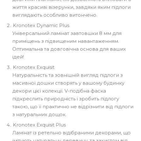
життя красиві візерунки, завдяки яким підлоги
виглядають особливо витончено.
Kronotex Dynamic Plus
Універсальний ламінат завтовшки 8 мм для
приміщень з підвищеним навантаженням.
Оптимальна та довговічна основа для ваших
ідей!
Kronotex Exquisit
Натуральність та зовнішній вигляд підлоги з
масивної дошки створять у вашому будинку
декори цієї колекції. V-подібна фаска
підкреслить природність і зробить підлогу
такою, що її практично не відрізнити від підлоги
з натуральних дощок.
Kronotex Exquisit Plus
Ламінат із ретельно відібраними декорами, що
імітують натуральну деревину, та захистом від