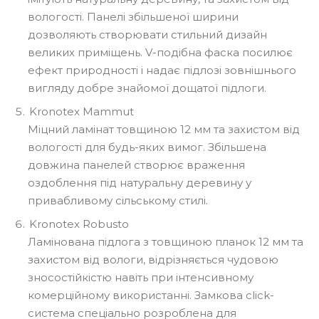
вологості. Панелі збільшеної ширини
дозволяють створювати стильний дизайн
великих приміщень. V-подібна фаска посилює
ефект природності і надає підлозі зовнішнього
вигляду добре знайомої дощатої підлоги.
Kronotex Mammut
Міцний ламінат товщиною 12 мм та захистом від
вологості для будь-яких вимог. Збільшена
довжина панелей створює враження
оздоблення під натуральну деревину у
привабливому сільському стилі.
Kronotex Robusto
Ламінована підлога з товщиною планок 12 мм та
захистом від вологи, відрізняється чудовою
зносостійкістю навіть при інтенсивному
комерційному використанні. Замкова click-
система спеціально розроблена для