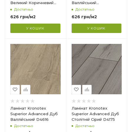
Великий Коричневий
Валлійський
Довжина
D4957
Натуральний D4617
Достатньо
Достатньо
1380 мм
626
грн
/м2
626
грн
/м2
Фаска
4V
У КОШИК
У КОШИК
Гарантія
?
25 років
Країна-виробник
Німеччина
Колекція
Superior Advanced
Клас зносостійкості
32
Товщина
8 мм
Ширина
Ламінат Kronotex
Ламінат Kronotex
193 мм
Superior Advanced Дуб
Superior Advanced Дуб
Валлійський D4616
Столітній Сірий D4175
Довжина
Достатньо
Достатньо
1380 мм