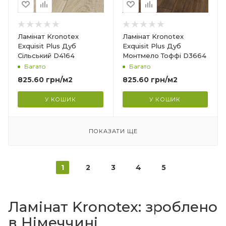
Товщина
8 мм
Ширина
Ламінат Kronotex
Ламінат Kronotex
244 мм
Exquisit Plus Дуб
Exquisit Plus Дуб
Сільський D4164
Монтмело Тоффі D3664
Довжина
Багато
Багато
1380 мм
825.60
грн
/м2
825.60
грн
/м2
Фаска
4V
У КОШИК
У КОШИК
Вологостійкість
Вологостійкий
ПОКАЗАТИ ЩЕ
Гарантія
?
20 років
1
2
3
4
5
Ламінат Kronotex: зроблено
в Німеччині