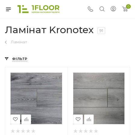
0
Ламінат Kronotex
91
Ламінат
ФІЛЬТР
Країна-виробник
Німеччина
Колекція
Superior Advanced
Клас зносостійкості
32
Товщина
8 мм