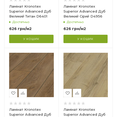
Ширина
Ламінат Kronotex
Ламінат Kronotex
193 мм
Superior Advanced Дуб
Superior Advanced Дуб
Великий Титан D6401
Великий Сірий D4956
Довжина
Достатньо
Достатньо
1380 мм
626
грн
/м2
626
грн
/м2
Фаска
4V
У КОШИК
У КОШИК
Гарантія
?
25 років
Країна-виробник
Німеччина
Колекція
Superior Advanced
Клас зносостійкості
32
Товщина
8 мм
Ширина
Ламінат Kronotex
Ламінат Kronotex
193 мм
Superior Advanced Дуб
Superior Advanced Дуб