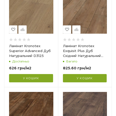
Колекція
Exquisit Plus
Клас зносостійкості
32
Товщина
8 мм
Ширина
Ламінат Kronotex
Ламінат Kronotex
244 мм
Superior Advanced Дуб
Exquisit Plus Дуб
Натуральний D3125
Східний Натуральний
Довжина
D4983
Достатньо
Багато
1380 мм
626
грн
/м2
825.60
грн
/м2
Фаска
4V
У КОШИК
У КОШИК
Вологостійкість
Вологостійкий
Країна-виробник
Гарантія
?
Німеччина
20 років
Колекція
Exquisit Plus