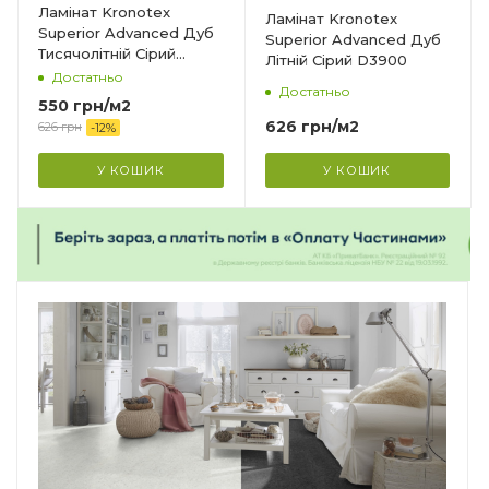
Ширина
Ламінат Kronotex
Ламінат Kronotex
193 мм
Superior Advanced Дуб
Superior Advanced Дуб
Тисячолітній Сірий
Літній Сірий D3900
Довжина
D3532
Достатньо
1380 мм
Достатньо
550
грн
/м2
Фаска
626
грн
/м2
626
грн
-
12
%
4V
У КОШИК
У КОШИК
Гарантія
?
25 років