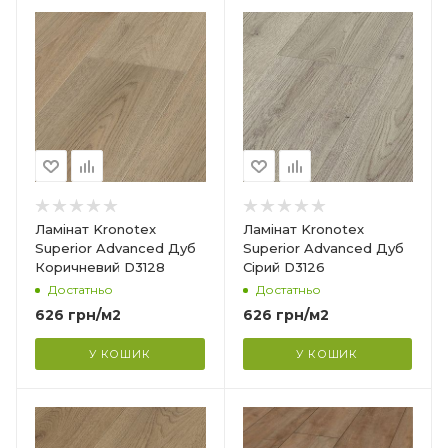
25 років
Країна-виробник
Німеччина
Колекція
Superior Advanced
Клас зносостійкості
32
Товщина
8 мм
Ширина
Ламінат Kronotex
Ламінат Kronotex
193 мм
Superior Advanced Дуб
Superior Advanced Дуб
Коричневий D3128
Cірий D3126
Довжина
Достатньо
Достатньо
1380 мм
626
грн
/м2
626
грн
/м2
Фаска
4V
У КОШИК
У КОШИК
Гарантія
?
25 років
Країна-виробник
Німеччина