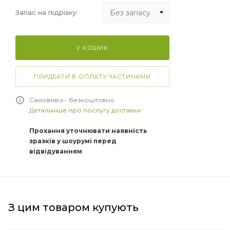
Без запасу
Запас на підрізку:
Без запасу
У КОШИК
+5%
+10%
ПРИДБАТИ В ОПЛАТУ ЧАСТИНАМИ
+15%
Самовивіз - безкоштовно
Детальніше про послугу доставки
Прохання уточнювати наявність
зразків у шоурумі перед
відвідуванням
З цим товаром купують