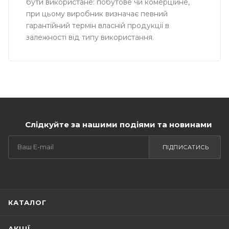
бути використане: побутове чи комерційне,
при цьому виробник визначає певний
гарантійний термін власній продукції в
залежності від типу використання.
Слідкуйте за нашими подіями та новинами
ПІДПИСАТИСЬ
КАТАЛОГ
АКЦІЇ