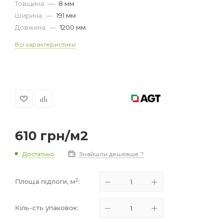
Товщина
—
8 мм
Ширина
—
191 мм
Довжина
—
1200 мм
Всі характеристики
610
грн
/м2
Достатньо
Знайшли дешевше ?
2
Площа підлоги, м
:
Кіль-сть упаковок: