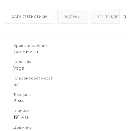
Площа в упаковці, м2
Площа в упаковці, м2
6.9915
9.322
ХАРАКТЕРИСТИКИ
ВІДГУКИ
ЯК ПРИДБАТИ
Країна-виробник
Туреччина
Колекція
Yoga
Клас зносостійкості
32
Товщина
8 мм
Ширина
191 мм
Довжина