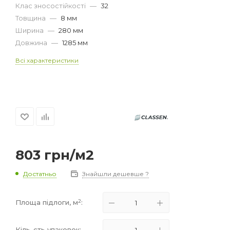
Клас зносостійкості
—
32
Товщина
—
8 мм
Ширина
—
280 мм
Довжина
—
1285 мм
Всі характеристики
803
грн
/м2
Достатньо
Знайшли дешевше ?
2
Площа підлоги, м
:
Кіль-сть упаковок: