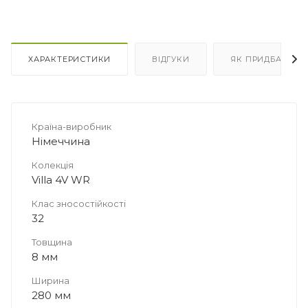
10 плит
15 плит
Площа в упаковці, м2
Площа в упаковці, м2
4.661
6.9915
ХАРАКТЕРИСТИКИ
ВІДГУКИ
ЯК ПРИДБАТИ
Країна-виробник
Німеччина
Колекція
Villa 4V WR
Клас зносостійкості
32
Товщина
8 мм
Ширина
280 мм