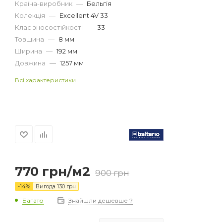
Країна-виробник
—
Бельгія
Колекція
—
Excellent 4V 33
Клас зносостійкості
—
33
Товщина
—
8 мм
Ширина
—
192 мм
Довжина
—
1257 мм
Всі характеристики
770
грн
/м2
900
грн
-
14
%
Вигода
130
грн
Багато
Знайшли дешевше ?