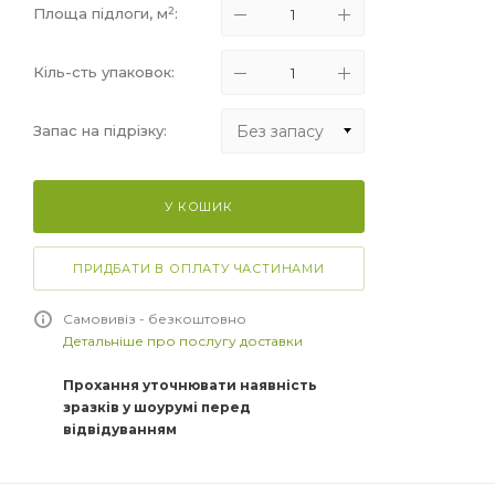
2
Площа підлоги, м
:
Кіль-сть упаковок:
Без запасу
Запас на підрізку:
Без запасу
У КОШИК
+5%
+10%
ПРИДБАТИ В ОПЛАТУ ЧАСТИНАМИ
+15%
Самовивіз - безкоштовно
Детальніше про послугу доставки
Прохання уточнювати наявність
зразків у шоурумі перед
відвідуванням