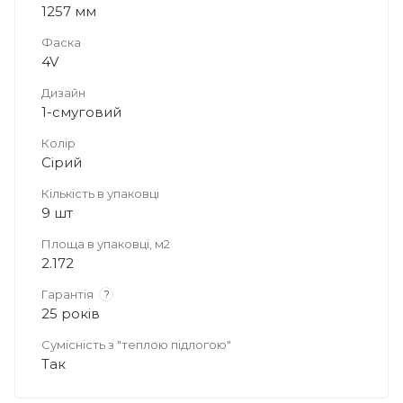
1257 мм
Фаска
4V
Дизайн
1-смуговий
Колір
Сірий
Кількість в упаковці
9 шт
Площа в упаковці, м2
2.172
Гарантія
?
25 років
Сумісність з "теплою підлогою"
Так