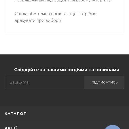
її зовнішній вигляд задає тон всьому інтер'єру.
Світла або темна підлога - що потрібно
врахувати при виборі?
Слідкуйте за нашими подіями та новинами
ПІДПИСАТИСЬ
КАТАЛОГ
АКЦІЇ