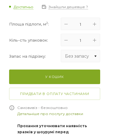
Достатньо
Знайшли дешевше ?
2
Площа підлоги, м
:
Кіль-сть упаковок:
Без запасу
Запас на підрізку:
Без запасу
У КОШИК
+5%
+10%
ПРИДБАТИ В ОПЛАТУ ЧАСТИНАМИ
+15%
Самовивіз - безкоштовно
Детальніше про послугу доставки
Прохання уточнювати наявність
зразків у шоурумі перед