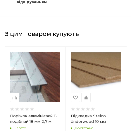
відвідуванням
З цим товаром купують
Країна-виробник
Країна-виробник
Польща
Польща
Товщина
Товщина
10 мм
7 мм
Ширина
Ширина
590 мм
590 мм
Довжина
Довжина
790 мм
790 мм
Матеріал
Матеріал
Поріжок алюмінієвий Т-
Підкладка Steico
Деревне волокно
Деревне волокно
подібний 18 мм 2,7 м
Underwood 10 мм
Багато
Достатньо
Форма упаковки
Форма упаковки