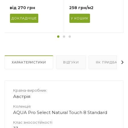
Плита
Плита
від
270 грн
258
грн
/м2
Призначення
Призначення
Під ламінат/паркетну
Під ламінат/паркетну
ДОКЛАДНІШЕ
У КОШИК
дошку
дошку
Кількість в упаковці
Кількість в упаковці
10 плит
15 плит
Площа в упаковці, м2
Площа в упаковці, м2
4.661
6.9915
ХАРАКТЕРИСТИКИ
ВІДГУКИ
ЯК ПРИДБАТИ
Країна-виробник
Австрія
Колекція
AQUA Pro Select Natural Touch 8 Standard
Клас зносостійкості