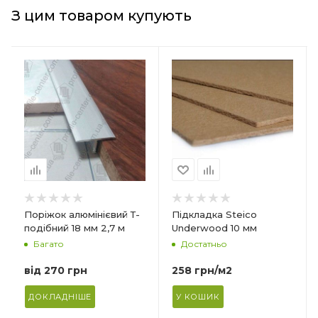
З цим товаром купують
Країна-виробник
Країна-виробник
Польща
Польща
Товщина
Товщина
10 мм
7 мм
Ширина
Ширина
590 мм
590 мм
Довжина
Довжина
790 мм
790 мм
Матеріал
Матеріал
Поріжок алюмінієвий Т-
Підкладка Steico
Деревне волокно
Деревне волокно
подібний 18 мм 2,7 м
Underwood 10 мм
Багато
Достатньо
Форма упаковки
Форма упаковки
Плита
Плита
від
270 грн
258
грн
/м2
Призначення
Призначення
Під ламінат/паркетну
Під ламінат/паркетну
ДОКЛАДНІШЕ
У КОШИК
дошку
дошку