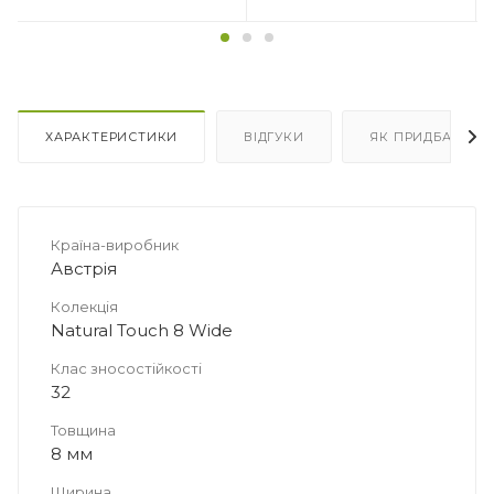
Кількість в упаковці
Кількість в упаковці
10 плит
15 плит
Площа в упаковці, м2
Площа в упаковці, м2
4.661
6.9915
ХАРАКТЕРИСТИКИ
ВІДГУКИ
ЯК ПРИДБАТИ
Країна-виробник
Австрія
Колекція
Natural Touch 8 Wide
Клас зносостійкості
32
Товщина
8 мм
Ширина