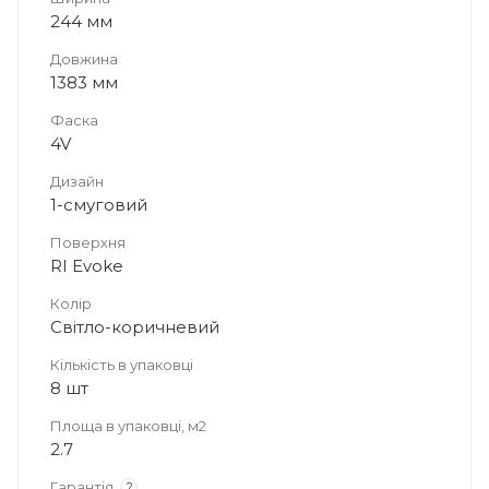
244 мм
Довжина
1383 мм
Фаска
4V
Дизайн
1-смуговий
Поверхня
RI Evoke
Колір
Світло-коричневий
Кількість в упаковці
8 шт
Площа в упаковці, м2
2.7
Гарантія
?