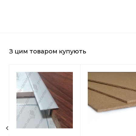
З цим товаром купують
Країна-виробник
Країна-виробни
Польща
Польща
Товщина
Товщина
10 мм
7 мм
Ширина
Ширина
590 мм
590 мм
Довжина
Довжина
790 мм
790 мм