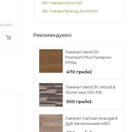
Матеріал
Матеріал
Всі товари категорії
локно
Деревне волокно
Алюміній
Підкладка Steico
Підкладка Stei
Всі товари бренду Kronotex
вки
Форма упаковки
Underwood 4 мм
Underwood 3 м
Плита
USU05.5
Арт.: USU03
Ар
Достатньо
Достатньо
Призначення
Рекомендуємо
Під ламінат/
125
грн
/м2
106
грн
/м2
ошку
паркетну дошку
аковці
Кількість в упаковці
Ламінат VarioClic
Premium Plus Палермо
20 плит
PP514
вці, м2
Площа в упаковці, м2
470
грн
/м2
9.322
Ламінат VarioClic Wood &
Stone Інка VW-37A
500
грн
/м2
Ламінат Camsan Avangard
Дуб Автентичний 4525