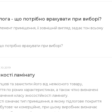
длога - що потрібно врахувати при виборі?
емент приміщення, її зовнішній вигляд задає тон всьому
 що потрібно врахувати при виборі?
.10.2019
кості ламінату
еві та захистити його від неякісного товару,
я по різних характеристиках, а також чітко визначені
ачення класу зносостійкості ламінату.
сті означає тип приміщення, в якому підлогове покриття
бутове чи комерційне, при цьому виробник визначає