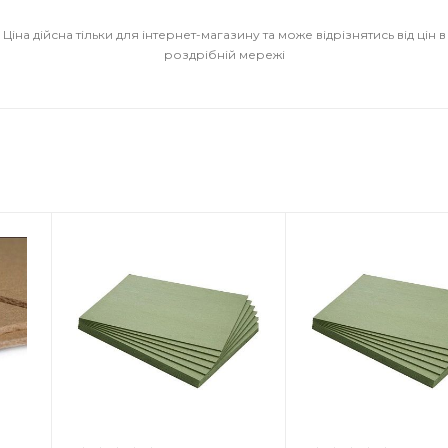
Ціна дійсна тільки для інтернет-магазину та може відрізнятись від цін в
роздрібній мережі
к
Країна-виробник
Країна-виро
Польща
Польща
Товщина
Товщина
5.5 мм
4 мм
Ширина
Ширина
590 мм
590 мм
Довжина
Довжина
790 мм
790 мм