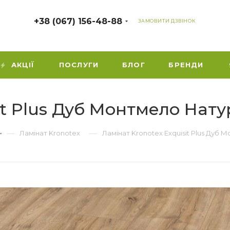
+38 (067) 156-48-88
ЗАМОВИТИ ДЗВІНОК
АКЦІЇ
ПОСЛУГИ
БЛОГ
БРЕНДИ
sit Plus Дуб Монтмело Нат
—
—
Ламінат Kronotex
Ламінат Kronotex Exquisit Plus Дуб