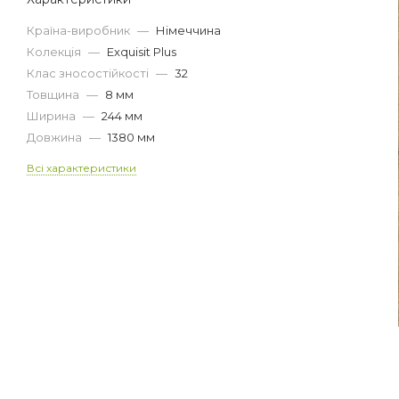
Країна-виробник
—
Німеччина
Колекція
—
Exquisit Plus
Клас зносостійкості
—
32
Товщина
—
8 мм
Ширина
—
244 мм
Довжина
—
1380 мм
Всі характеристики