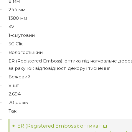
8 мм
244 мм
1380 мм
4V
1-смуговий
5G Clic
Вологостійкий
ER (Registered Emboss): оптика під натуральне дере
за рахунок відповідності декору і тиснення
Бежевий
8 шт
2.694
20 років
Так
ER (Registered Emboss): оптика під