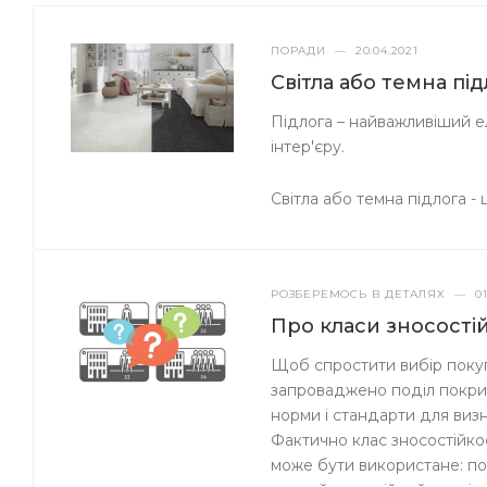
ПОРАДИ
—
20.04.2021
Світла або темна пі
Підлога – найважливіший ел
інтер'єру.
Світла або темна підлога -
РОЗБЕРЕМОСЬ В ДЕТАЛЯХ
—
01
Про класи зносостій
Щоб спростити вибір покупц
запроваджено поділ покритт
норми і стандарти для визн
Фактично клас зносостійко
може бути використане: по