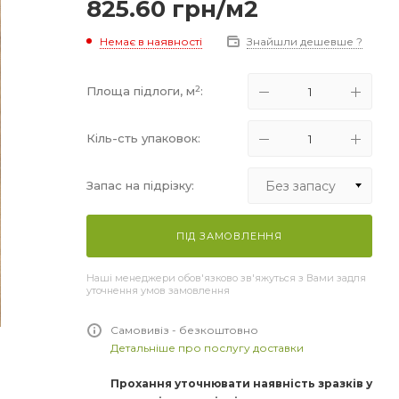
825.60
грн
/м2
Немає в наявності
Знайшли дешевше ?
2
Площа підлоги, м
:
Кіль-сть упаковок:
Без запасу
Запас на підрізку:
Без запасу
ПІД ЗАМОВЛЕННЯ
+5%
Наші менеджери обов'язково зв'яжуться з Вами задля
+10%
уточнення умов замовлення
+15%
Самовивіз - безкоштовно
Детальніше про послугу доставки
Прохання уточнювати наявність зразків у