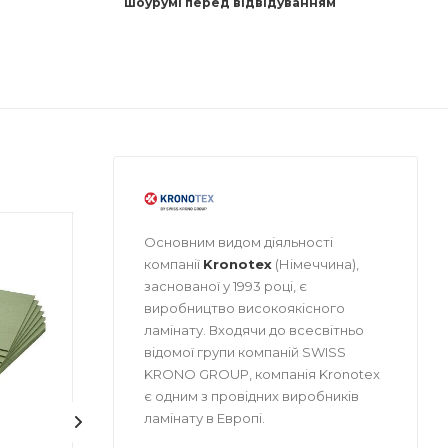
шоурумі перед відвідуванням
Основним видом діяльності
бник
Країна-виробник
Країна-ви
компанії
Kronotex
(Німеччина),
Польща
Україна
заснованої у 1993 році, є
Товщина
Товщина
виробництво високоякісного
3 мм
9 мм
ламінату. Входячи до всесвітньо
Ширина
Ширина
відомої групи компаній SWISS
590 мм
18 мм
KRONO GROUP, компанія Kronotex
є одним з провідних виробників
Довжина
Довжина
790 мм
2700 мм
ламінату в Европі.