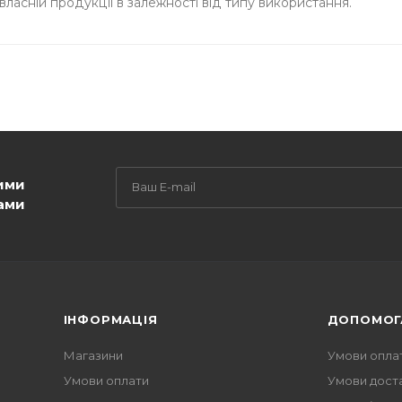
власній продукції в залежності від типу використання.
ими
ами
ІНФОРМАЦІЯ
ДОПОМОГ
Магазини
Умови опла
Умови оплати
Умови дост