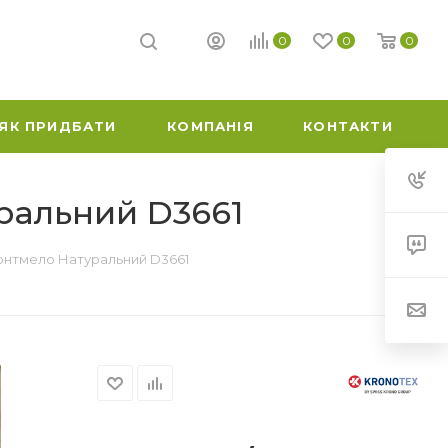
0
0
0
ЯК ПРИДБАТИ
КОМПАНІЯ
КОНТАКТИ
уральний D3661
 Монтмело Натуральний D3661