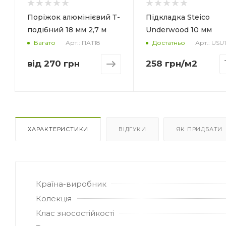
Матеріал
Матеріал
Деревне волокно
Деревне воло
Поріжок алюмінієвий Т-
Підкладка Steico
Форма упаковки
Форма упаковки
подібний 18 мм 2,7 м
Underwood 10 мм
Плита
Плита
Арт.: ПАТ18
Арт.: USU
Багато
Достатньо
Призначення
Призначення
Під ламінат/
Під ламінат/
від
270 грн
258
грн
/м2
паркетну дошку
паркетну дош
Кількість в упаковці
Кількість в упаков
10 плит
15 плит
Площа в упаковці, м2
Площа в упаковці
4.661
6.9915
ХАРАКТЕРИСТИКИ
ВІДГУКИ
ЯК ПРИДБАТИ
Країна-виробник
Колекція
Клас зносостійкості