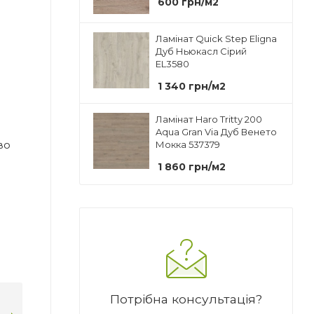
600
грн
/м2
Ламінат Quick Step Eligna
Дуб Ньюкасл Сірий
EL3580
1 340
грн
/м2
Ламінат Haro Tritty 200
Aqua Gran Via Дуб Венето
во
Мокка 537379
1 860
грн
/м2
Потрібна консультація?