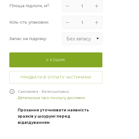
2
Площа підлоги, м
:
Кіль-сть упаковок:
Без запасу
Запас на підрізку:
Без запасу
У КОШИК
+5%
+10%
ПРИДБАТИ В ОПЛАТУ ЧАСТИНАМИ
+15%
Самовивіз - безкоштовно
Детальніше про послугу доставки
Прохання уточнювати наявність
зразків у шоурумі перед
відвідуванням