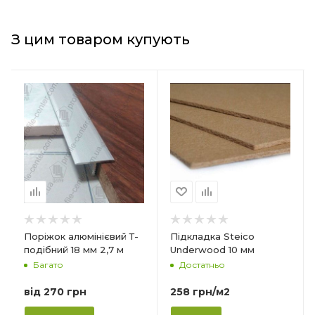
З цим товаром купують
Країна-виробник
Країна-виробник
Польща
Польща
Товщина
Товщина
10 мм
7 мм
Ширина
Ширина
590 мм
590 мм
Довжина
Довжина
790 мм
790 мм
Матеріал
Матеріал
Поріжок алюмінієвий Т-
Підкладка Steico
Деревне волокно
Деревне волокно
подібний 18 мм 2,7 м
Underwood 10 мм
Багато
Достатньо
Форма упаковки
Форма упаковки
Плита
Плита
від
270 грн
258
грн
/м2
Призначення
Призначення