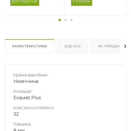
Під ламінат/паркетну
Під ламінат/паркетну
ДОКЛАДНІШЕ
У КОШИК
дошку
дошку
Кількість в упаковці
Кількість в упаковці
10 плит
15 плит
Площа в упаковці, м2
Площа в упаковці, м2
4.661
6.9915
ХАРАКТЕРИСТИКИ
ВІДГУКИ
ЯК ПРИДБАТИ
Країна-виробник
Німеччина
Колекція
Exquisit Plus
Клас зносостійкості
32
Товщина
8 мм