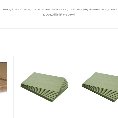
Ціна дійсна тільки для інтернет-магазину та може відрізнятись від цін в
роздрібній мережі
к
Країна-виробник
Країна-виро
Польща
Польща
Товщина
Товщина
5.5 мм
4 мм
Ширина
Ширина
590 мм
590 мм
Довжина
Довжина
790 мм
790 мм