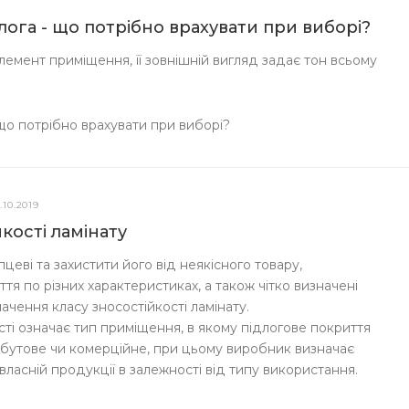
длога - що потрібно врахувати при виборі?
емент приміщення, її зовнішній вигляд задає тон всьому
 що потрібно врахувати при виборі?
.10.2019
кості ламінату
еві та захистити його від неякісного товару,
я по різних характеристиках, а також чітко визначені
ачення класу зносостійкості ламінату.
сті означає тип приміщення, в якому підлогове покриття
бутове чи комерційне, при цьому виробник визначає
власній продукції в залежності від типу використання.