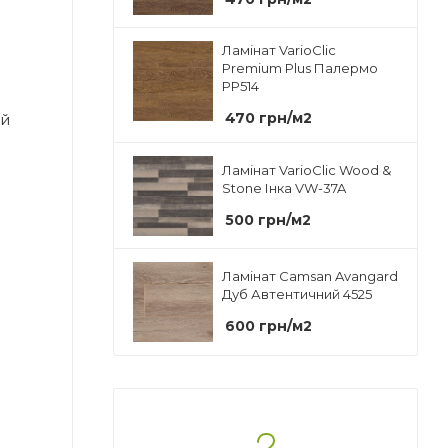
Ламінат VarioClic
Premium Plus Палермо
PP514
470
грн
/м2
ий
Ламінат VarioClic Wood &
Stone Інка VW-37A
500
грн
/м2
Ламінат Camsan Avangard
Дуб Автентичний 4525
600
грн
/м2