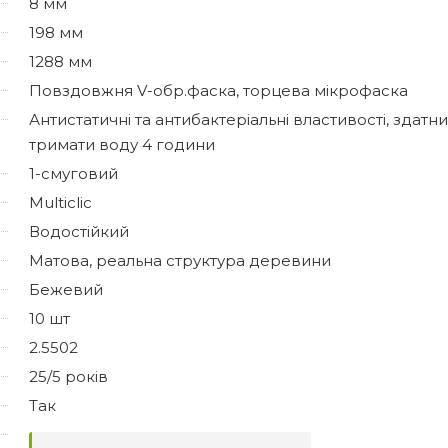
8 мм
198 мм
1288 мм
Повздовжня V-обр.фаска, торцева мікрофаска
Антистатичні та антибактеріальні властивості, здатн
тримати воду 4 години
1-смуговий
Multiclic
Водостійкий
Матова, реальна структура деревини
Бежевий
10 шт
2.5502
25/5 років
Так