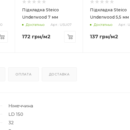
Матеріал
Матеріал
кно
Деревне волокно
Деревне во
Підкладка Steico
Підкладка Steico
Форма упаковки
Форма упако
Underwood 7 мм
Underwood 5,5 мм
Плита
Плита
10
Арт.: USU07
Арт.: 
Достатньо
Достатньо
Призначення
Призначення
Під ламінат/
Під ламінат/
172
грн
/м2
137
грн
/м2
ку
паркетну дошку
паркетну д
ці
Кількість в упаковці
Кількість в уп
15 плит
15 плит
, м2
Площа в упаковці, м2
Площа в упако
6.9915
6.9915
ОПЛАТА
ДОСТАВКА
Німеччина
LD 150
32