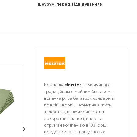
шоурумі перед відвідуванням
бник
Країна-виробник
Країна-ви
Польща
Україна
Компанія
Meister
(Німеччина) є
Товщина
Товщина
традиційним сімейним бізнесом -
3 мм
9 мм
відмінна риса багатьох концернів
по всій Європі. Патент на випуск
Ширина
Ширина
покриттів, включаючи стелі і
590 мм
18 мм
декоративні панелі, вперше
Довжина
Довжина
отриман компанією в 1931 році.
790 мм
2700 мм
Кредо компанії - пошук нових