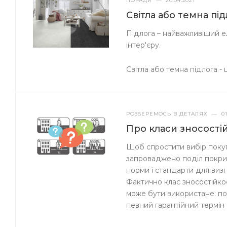
ПОРАДИ
—
20.04.2021
Світла або темна пі
Підлога – найважливіший ел
інтер'єру.
Світла або темна підлога -
РОЗБЕРЕМОСЬ В ДЕТАЛЯХ
—
01
Про класи зносостій
Щоб спростити вибір покупц
запроваджено поділ покритт
норми і стандарти для визн
Фактично клас зносостійко
може бути використане: по
певний гарантійний термін 