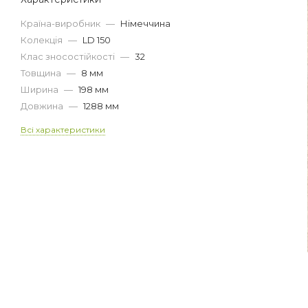
Країна-виробник
—
Німеччина
Колекція
—
LD 150
Клас зносостійкості
—
32
Товщина
—
8 мм
Ширина
—
198 мм
Довжина
—
1288 мм
Всі характеристики