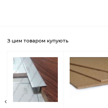
З цим товаром купують
Країна-виробник
Країна-виробни
Польща
Польща
Товщина
Товщина
10 мм
7 мм
Ширина
Ширина
590 мм
590 мм
Довжина
Довжина
790 мм
790 мм