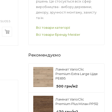
Матеріал
Матеріал
рішень. Це стосується всіх сфер
локно
Деревне волокно
Алюміній
виробництва - вибору деревини,
Підкладка Steico
Підкладка Stei
декору, зручності монтажу, захисту
вки
Форма упаковки
Underwood 4 мм
Underwood 3 м
Плита
та ін.
USU05.5
Арт.: USU03
Ар
Достатньо
Достатньо
Призначення
Всі товари категорії
Під ламінат/
125
грн
/м2
106
грн
/м2
Всі товари бренду Meister
ошку
паркетну дошку
аковці
Кількість в упаковці
20 плит
Рекомендуємо
вці, м2
Площа в упаковці, м2
9.322
Ламінат VarioClic
Premium Extra Large Ціде
PE695
500
грн
/м2
Ламінат VarioClic
Premium Plus Мілан PP512
470
грн
/м2