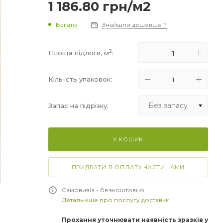
1 186.80
грн
/м2
Багато
Знайшли дешевше ?
2
Площа підлоги, м
:
Кіль-сть упаковок:
Без запасу
Запас на підрізку:
Без запасу
У КОШИК
+5%
+10%
ПРИДБАТИ В ОПЛАТУ ЧАСТИНАМИ
+15%
Самовивіз - безкоштовно
Детальніше про послугу доставки
Прохання уточнювати наявність зразків у