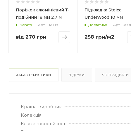
Матеріал
Матеріал
Деревне волокно
Деревне воло
Поріжок алюмінієвий Т-
Підкладка Steico
Форма упаковки
Форма упаковки
подібний 18 мм 2,7 м
Underwood 10 мм
Плита
Плита
Арт.: ПАТ18
Арт.: USU
Багато
Достатньо
Призначення
Призначення
Під ламінат/
Під ламінат/
від
270 грн
258
грн
/м2
паркетну дошку
паркетну дош
Кількість в упаковці
Кількість в упаков
10 плит
15 плит
Площа в упаковці, м2
Площа в упаковці
4.661
6.9915
ХАРАКТЕРИСТИКИ
ВІДГУКИ
ЯК ПРИДБАТИ
Країна-виробник
Колекція
Клас зносостійкості