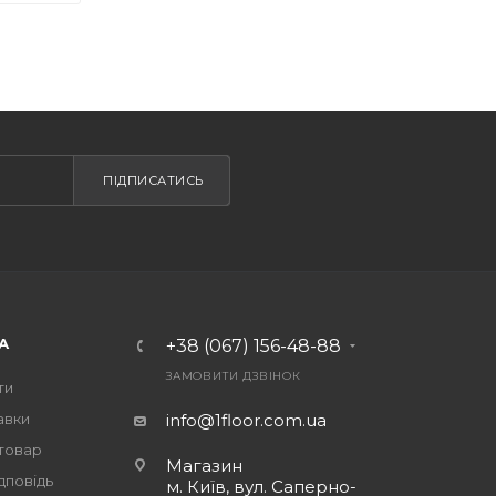
ПІДПИСАТИСЬ
А
+38 (067) 156-48-88
ЗАМОВИТИ ДЗВІНОК
ти
авки
info@1floor.com.ua
 товар
Магазин
дповідь
м. Київ, вул. Саперно-