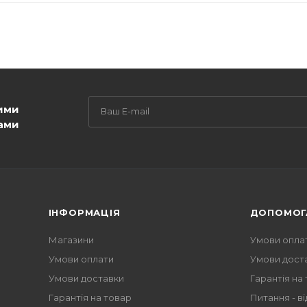
ими
ами
ІНФОРМАЦІЯ
ДОПОМОГ
Магазини
Умови опла
Умови оплати
Умови дост
Умови доставки
Гарантія на
Гарантія на товар
Питання - ві