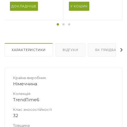
Призначення
Призначення
Під ламінат/паркетну
Під ламінат/паркетну
ДОКЛАДНІШЕ
У КОШИК
дошку
дошку
Кількість в упаковці
Кількість в упаковці
10 плит
15 плит
Площа в упаковці, м2
Площа в упаковці, м2
4.661
6.9915
ХАРАКТЕРИСТИКИ
ВІДГУКИ
ЯК ПРИДБАТИ
Країна-виробник
Німеччина
Колекція
TrendTime6
Клас зносостійкості
32
Товщина