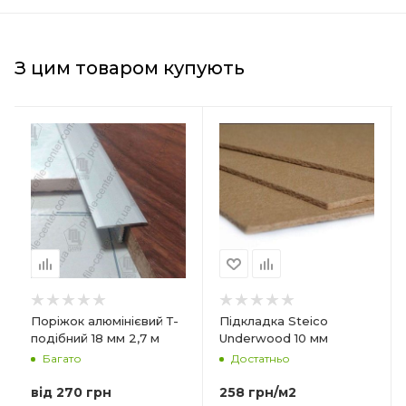
З цим товаром купують
Країна-виробник
Країна-виробник
Польща
Польща
Товщина
Товщина
10 мм
7 мм
Ширина
Ширина
590 мм
590 мм
Довжина
Довжина
790 мм
790 мм
Матеріал
Матеріал
Поріжок алюмінієвий Т-
Підкладка Steico
Деревне волокно
Деревне волокно
подібний 18 мм 2,7 м
Underwood 10 мм
Багато
Достатньо
Форма упаковки
Форма упаковки
Плита
Плита
від
270 грн
258
грн
/м2