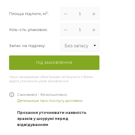
2
Площа підлоги, м
:
Кіль-сть упаковок:
Без запасу
Запас на підрізку:
Без запасу
ПІД ЗАМОВЛЕННЯ
+5%
Наші менеджери обов'язково зв'яжуться з Вами
+10%
задля уточнення умов замовлення
+15%
Самовивіз - безкоштовно
Детальніше про послугу доставки
Прохання уточнювати наявність
зразків у шоурумі перед
відвідуванням