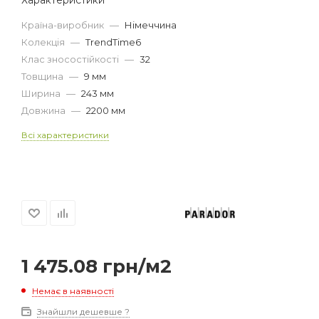
Країна-виробник
—
Німеччина
Колекція
—
TrendTime6
Клас зносостійкості
—
32
Товщина
—
9 мм
Ширина
—
243 мм
Довжина
—
2200 мм
Всі характеристики
1 475.08
грн
/м2
Немає в наявності
Знайшли дешевше ?