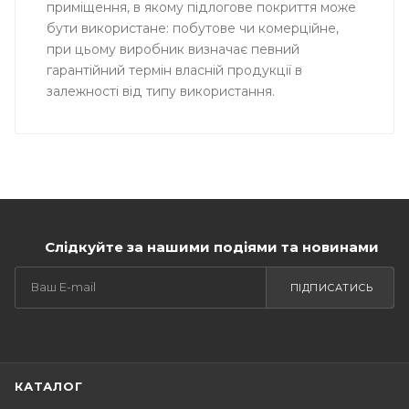
приміщення, в якому підлогове покриття може
бути використане: побутове чи комерційне,
при цьому виробник визначає певний
гарантійний термін власній продукції в
залежності від типу використання.
Слідкуйте за нашими подіями та новинами
ПІДПИСАТИСЬ
КАТАЛОГ