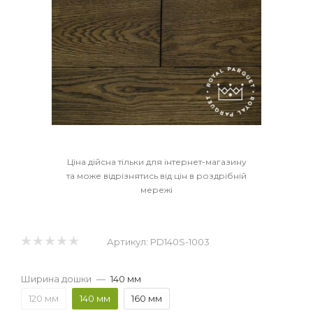
Ціна дійсна тільки для інтернет-магазину
та може відрізнятись від цін в роздрібній
мережі
Артикул:
PD140S-1003
Ширина дошки
—
140 мм
120 мм
140 мм
160 мм