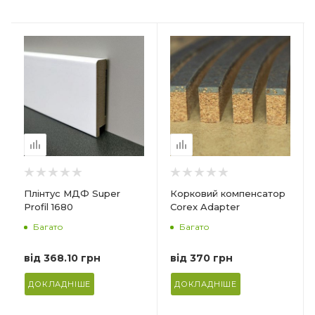
Країна-виробник
Країна-виробник
Україна
Німеччина
Товщина
Призначення_
14 мм
Для щоденного
прибирання та для
Довжина
реставрації дерев'яних
900 мм
підлог, покритих олією
Матеріал
або воском
Корка+композитний
Кількість в упаковці
матеріал (верхній шар)
1 л
Плінтус МДФ Super
Корковий компенсатор
Ф
Profil 1680
Corex Adapter
Багато
Багато
від
368.10 грн
від
370 грн
ДОКЛАДНІШЕ
ДОКЛАДНІШЕ