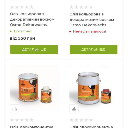
Витрата_
24 м2/л
Олія кольорова з
Олія кольорова з
декоративним воском
декоративним воском
Osmo Dekorwachs
Osmo Dekorwachs
Intensive Tone
Transparent Tone
Достатньо
Немає в наявності
від
550 грн
ДЕТАЛЬНІШЕ
ДЕТАЛЬНІШЕ
Країна-виробник
Німеччина
Призначення_
іт.
Для внутрішніх робіт.
ист
Для паркету і підлог з
деревини
Витрата_
30-60 г/м²
Олія двокомпонентна
Олія двокомпонентна