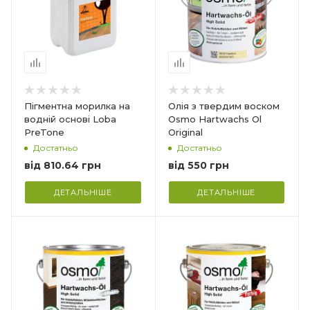
й
Для внутрішніх робіт.
 та
Для підлог з деревини
та корки, OSB-плит та
виробів з клеєної
деревини
Витрата_
24 м2/л
Пігментна морилка на
Олія з твердим воском
водній основі Loba
Osmo Hartwachs Ol
PreTone
Original
Достатньо
Достатньо
від
810.64 грн
від
550 грн
ДЕТАЛЬНІШЕ
ДЕТАЛЬНІШЕ
Країна-виробник
Німеччина
Призначення_
іт.
Для внутрішніх робіт.
мних
Захист та декоративна