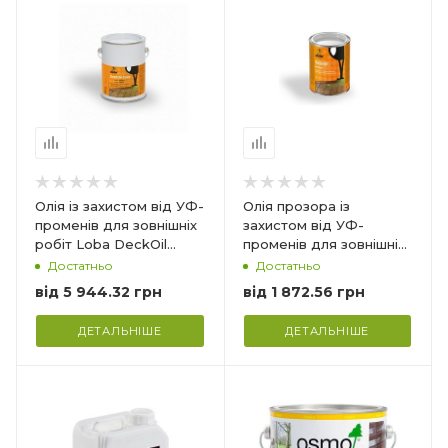
Німеччина
Призначення_
т.
Для зовнішніх робіт.
Просочення
хонь
дерев'яних поверхонь
ми
поза приміщеннями
Витрата_
80-120 мл/м²
Олія із захистом від УФ-
Олія прозора із
променів для зовнішніх
захистом від УФ-
робіт Loba DeckOil
променів для зовнішніх
Color
робіт Loba DeckOil
Достатньо
Достатньо
від
5 944.32 грн
від
1 872.56 грн
ДЕТАЛЬНІШЕ
ДЕТАЛЬНІШЕ
Країна-виробник
Німеччина
Призначення_