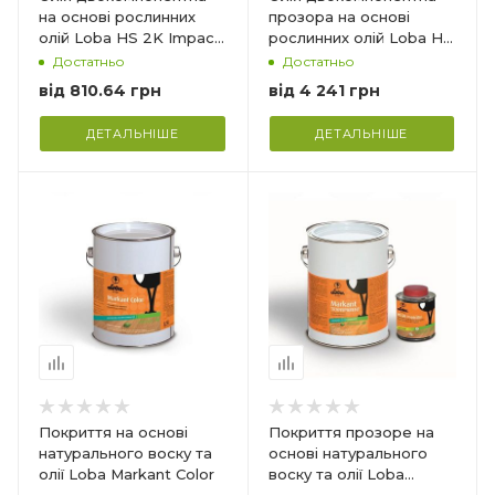
на основі рослинних
прозора на основі
олій Loba HS 2K Impact
рослинних олій Loba HS
Oil Color
2K Impact Oil
Достатньо
Достатньо
від
810.64 грн
від
4 241 грн
ДЕТАЛЬНІШЕ
ДЕТАЛЬНІШЕ
Країна-виробник
Німеччина
Призначення_
іт.
Для внутрішніх робіт.
ист
Захист паркету, підлог
з деревини та корки
Витрата_
20 мл/м² (шпателем);
);
60-100 мл/м² (валиком)
ком)
Покриття на основі
Покриття прозоре на
натурального воску та
основі натурального
олії Loba Markant Color
воску та олії Loba