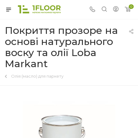
0
Покриття прозоре на
основі натурального
воску та олії Loba
Markant
Олія (масло) для паркету