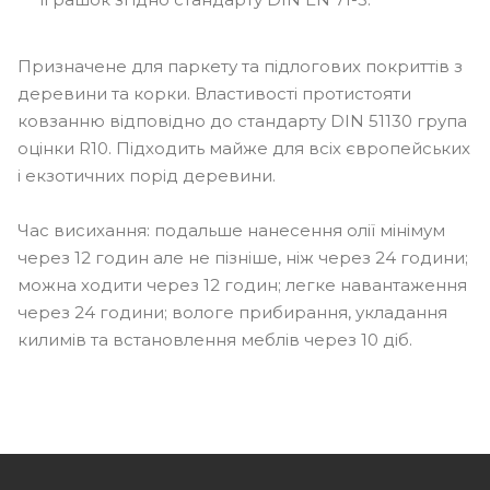
Призначене для паркету та підлогових покриттів з
деревини та корки. Властивості протистояти
ковзанню відповідно до стандарту DIN 51130 група
оцінки R10. Підходить майже для всіх європейських
і екзотичних порід деревини.
Час висихання: подальше нанесення олії мінімум
через 12 годин але не пізніше, ніж через 24 години;
можна ходити через 12 годин; легке навантаження
через 24 години; вологе прибирання, укладання
килимів та встановлення меблів через 10 діб.