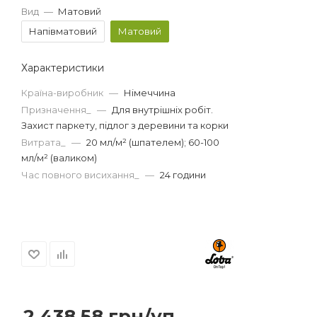
Вид
—
Матовий
Напівматовий
Матовий
Характеристики
Країна-виробник
—
Німеччина
Призначення_
—
Для внутрішніх робіт.
Захист паркету, підлог з деревини та корки
Витрата_
—
20 мл/м² (шпателем); 60-100
мл/м² (валиком)
Час повного висихання_
—
24 години
2 438.58
грн
/уп