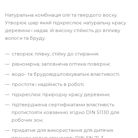
Натуральна комбінація олії та твердого воску.
Утворює шар який підкреслює натуральну красу
деревини і надає їй високу стійкість до впливу
вологи та бруду.
створює плівку, стійку до стирання;
рівномірна, заповнена оптика поверхні;
водо- та брудовідштовхувальні властивості;
простота і надійність в роботі;
підкреслює природну красу деревини;
підтверджена сертифікатами властивість
протистояти ковзанню згідно DIN 51130 для
робочих зон;
придатне для використання для дитячих
іграшок згідно стандарту DIN EN 71-3.