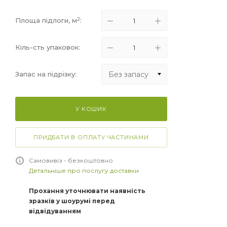
2
Площа підлоги, м
:
Кіль-сть упаковок:
Без запасу
Запас на підрізку:
Без запасу
У КОШИК
+5%
+10%
ПРИДБАТИ В ОПЛАТУ ЧАСТИНАМИ
+15%
Самовивіз - безкоштовно
Детальніше про послугу доставки
Прохання уточнювати наявність
зразків у шоурумі перед
відвідуванням