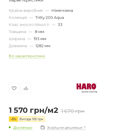
Країна-виробник
—
Німеччина
Колекція
—
Tritty 200 Aqua
Клас зносостійкості
—
33
Товщина
—
8 мм
Ширина
—
193 мм
Довжина
—
1282 мм
Всі характеристики
1 570
грн
/м2
1 670
грн
-
6
%
Вигода
100
грн
Достатньо
Знайшли дешевше ?