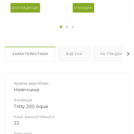
Призначення
Призначення
Під ламінат/паркетну
Під ламінат/паркетну
ДОКЛАДНІШЕ
У КОШИК
дошку
дошку
Кількість в упаковці
Кількість в упаковці
10 плит
15 плит
Площа в упаковці, м2
Площа в упаковці, м2
4.661
6.9915
ХАРАКТЕРИСТИКИ
ВІДГУКИ
ЯК ПРИДБАТИ
Країна-виробник
Німеччина
Колекція
Tritty 200 Aqua
Клас зносостійкості
33
Товщина