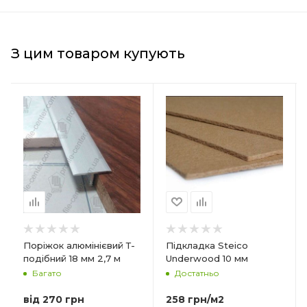
З цим товаром купують
Країна-виробник
Країна-виробник
Польща
Польща
Товщина
Товщина
10 мм
7 мм
Ширина
Ширина
590 мм
590 мм
Довжина
Довжина
790 мм
790 мм
Матеріал
Матеріал
Поріжок алюмінієвий Т-
Підкладка Steico
Деревне волокно
Деревне волокно
подібний 18 мм 2,7 м
Underwood 10 мм
Багато
Достатньо
Форма упаковки
Форма упаковки
Плита
Плита
від
270 грн
258
грн
/м2