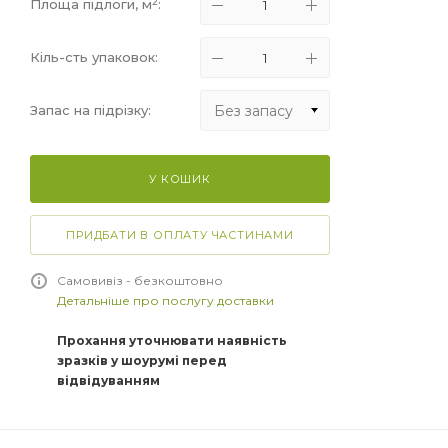
2
Площа підлоги, м
:
Кіль-сть упаковок:
Без запасу
Запас на підрізку:
Без запасу
У КОШИК
+5%
+10%
ПРИДБАТИ В ОПЛАТУ ЧАСТИНАМИ
+15%
Самовивіз - безкоштовно
Детальніше про послугу доставки
Прохання уточнювати наявність
зразків у шоурумі перед
відвідуванням