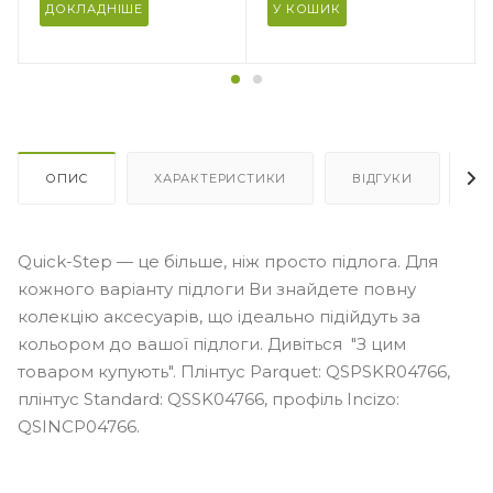
ДОКЛАДНІШЕ
У КОШИК
Площа в упаковці, м2
15
ОПИС
ХАРАКТЕРИСТИКИ
ВІДГУКИ
Я
Quick-Step — це більше, ніж просто підлога. Для
кожного варіанту підлоги Ви знайдете повну
колекцію аксесуарів, що ідеально підійдуть за
кольором до вашої підлоги. Дивіться "З цим
товаром купують". Плінтус Parquet: QSPSKR04766,
плінтус Standard: QSSK04766, профіль Incizo:
QSINCP04766.