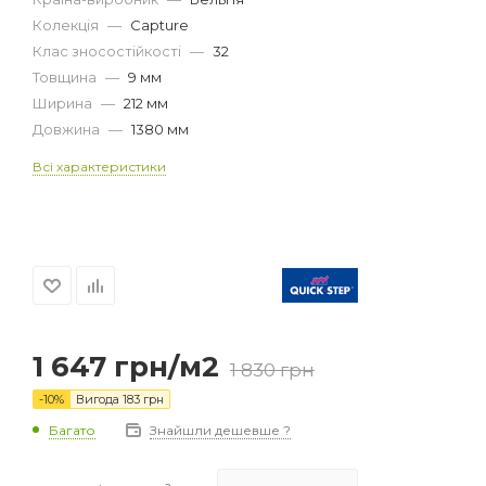
Колекція
—
Capture
Клас зносостійкості
—
32
Товщина
—
9 мм
Ширина
—
212 мм
Довжина
—
1380 мм
Всі характеристики
1 647
грн
/м2
1 830
грн
-
10
%
Вигода
183
грн
Багато
Знайшли дешевше ?