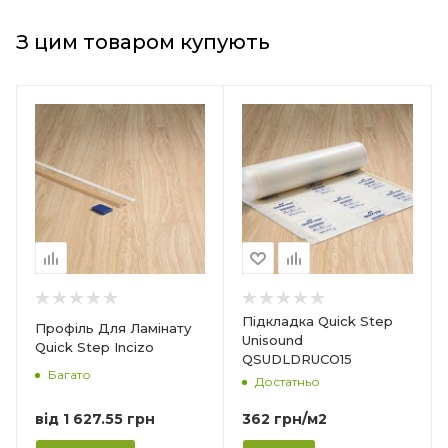
З цим товаром купують
Країна-виробник
Країна-виробник
Бельгія
Бельгія
Товщина
Товщина
2 мм
14 мм
Ширина
Ширина
1 м
77 мм
Довжина
Довжина
15 м
2400 мм
Матеріал
Матеріал
Підкладка Quick Step
Профіль Для Ламінату
Ф
Пінополіетилен
Ламінований МДФ
Unisound
Quick Step Incizo
QSUDLDRUCO15
Форма упаковки
Кількість в упаковці
Багато
Достатньо
Рулон
6 шт/14,4 м п
Призначення
від
1 627.55 грн
362
грн
/м2
Під ламінат