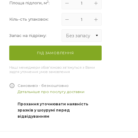
2
Площа підлоги, м
:
Кіль-сть упаковок:
Без запасу
Запас на підрізку:
Без запасу
ПІД ЗАМОВЛЕННЯ
+5%
Наші менеджери обов'язково зв'яжуться з Вами
+10%
задля уточнення умов замовлення
+15%
Самовивіз - безкоштовно
Детальніше про послугу доставки
Прохання уточнювати наявність
зразків у шоурумі перед
відвідуванням