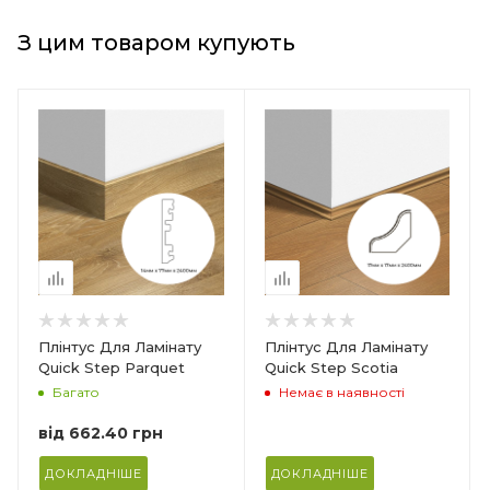
З цим товаром купують
Країна-виробник
Бельгія
Товщина
17 мм
Ширина
17 мм
Довжина
2400 мм
Матеріал
Плінтус Для Ламінату
Плінтус Для Ламінату
Ф
Ламінований МДФ
Quick Step Parquet
Quick Step Scotia
Багато
Немає в наявності
Кількість в упаковці
6 шт/14,4 м п
від
662.40 грн
ДОКЛАДНІШЕ
ДОКЛАДНІШЕ