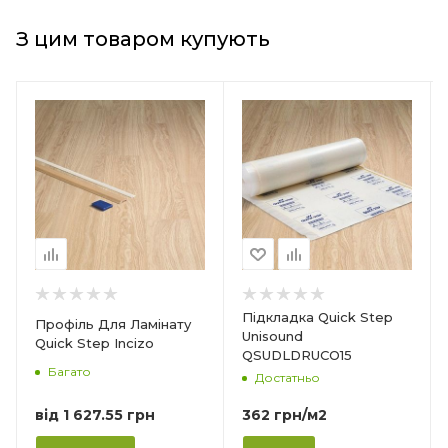
З цим товаром купують
Країна-виробник
Країна-виробник
Бельгія
Бельгія
Товщина
Товщина
2 мм
14 мм
Ширина
Ширина
1 м
77 мм
Довжина
Довжина
15 м
2400 мм
Матеріал
Матеріал
Підкладка Quick Step
Профіль Для Ламінату
Ф
Пінополіетилен
Ламінований МДФ
Unisound
Quick Step Incizo
QSUDLDRUCO15
Форма упаковки
Кількість в упаковці
Багато
Достатньо
Рулон
6 шт/14,4 м п
від
1 627.55 грн
Призначення
362
грн
/м2
Під ламінат