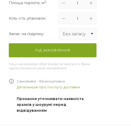
2
Площа підлоги, м
:
Кіль-сть упаковок:
Без запасу
Запас на підрізку:
Без запасу
ПІД ЗАМОВЛЕННЯ
+5%
Наші менеджери обов'язково зв'яжуться з Вами
+10%
задля уточнення умов замовлення
+15%
Самовивіз - безкоштовно
Детальніше про послугу доставки
Прохання уточнювати наявність
зразків у шоурумі перед
відвідуванням