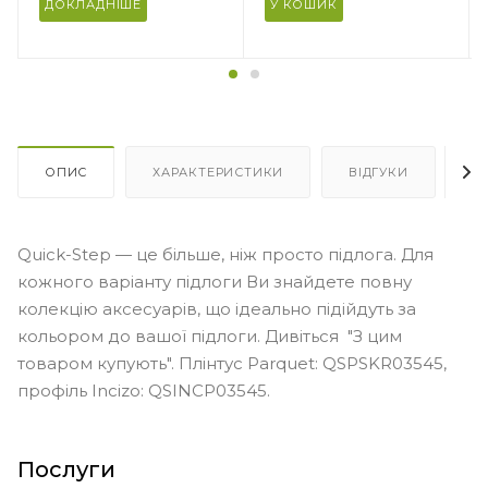
ДОКЛАДНІШЕ
У КОШИК
Площа в упаковці, м2
15
ОПИС
ХАРАКТЕРИСТИКИ
ВІДГУКИ
Я
Quick-Step — це більше, ніж просто підлога. Для
кожного варіанту підлоги Ви знайдете повну
колекцію аксесуарів, що ідеально підійдуть за
кольором до вашої підлоги. Дивіться "З цим
товаром купують". Плінтус Parquet: QSPSKR03545,
профіль Incizo: QSINCP03545.
Послуги