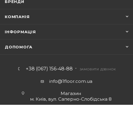
БРЕНДИ
КОМПАНІЯ
ІНФОРМАЦІЯ
ДОПОМОГА
+38 (067) 156-48-88
ЗАМОВИТИ ДЗВІНОК
info@1floor.com.ua
Магазин
м. Київ, вул. Саперно-Слобідська 8
Режим роботи:
Пн – Пт: з 10:00 до 18:00
Сб: з 10:00 до 17:00
Нд: вихідний